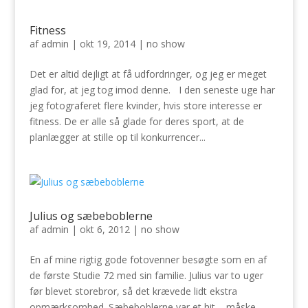
Fitness
af
admin
|
okt 19, 2014
|
no show
Det er altid dejligt at få udfordringer, og jeg er meget
glad for, at jeg tog imod denne. I den seneste uge har
jeg fotograferet flere kvinder, hvis store interesse er
fitness. De er alle så glade for deres sport, at de
planlægger at stille op til konkurrencer...
Julius og sæbeboblerne
af
admin
|
okt 6, 2012
|
no show
En af mine rigtig gode fotovenner besøgte som en af
de første Studie 72 med sin familie. Julius var to uger
før blevet storebror, så det krævede lidt ekstra
opmærksomhed. Sæbeboblerne var et hit – måske